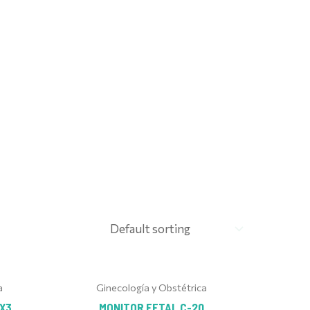
a
Ginecología y Obstétrica
X3
MONITOR FETAL C-20