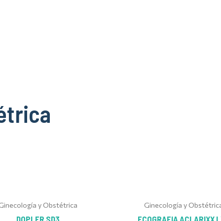
étrica
Ginecología y Obstétrica
Ginecología y Obstétric
DOPLER SD3
ECOGRAFIA ACLARIXX L