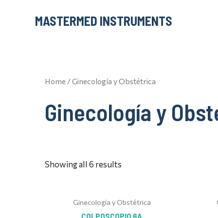
Skip
MASTERMED INSTRUMENTS
to
content
Home
/ Ginecología y Obstétrica
Ginecología y Obst
Showing all 6 results
Ginecología y Obstétrica
COLPOSCOPIO 6A