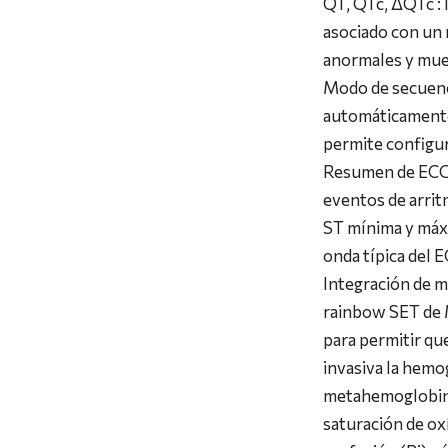
QT, QTc, ΔQTc : 
asociado con un 
anormales y muer
Modo de secuenc
automáticamente 
permite configur
Resumen de ECG d
eventos de arrit
ST mínima y máxi
onda típica del 
Integración de m
rainbow SET de 
para permitir q
invasiva la hem
metahemoglobina
saturación de ox