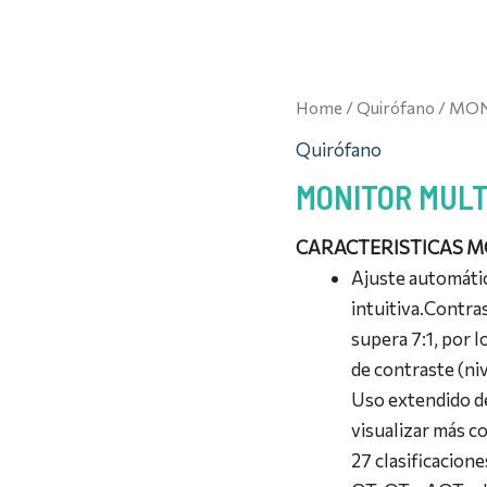
Home
/
Quirófano
/ MON
Quirófano
MONITOR MULT
CARACTERISTICAS M
Ajuste automátic
intuitiva.
Contras
supera 7:1, por 
de contraste (ni
Uso extendido de
visualizar más c
27 clasificacione