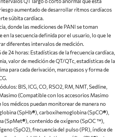
Intervalos QT largo o corto anormal que está
riesgo aumentado de desarrollar ritmos cardíacos
te súbita cardíaca.
ia, donde las mediciones de PANI se toman
en la secuencia definida por el usuario, lo que le
ar diferentes intervalos de medición.
e 24 horas: Estadísticas de la frecuencia cardíaca,
mia, valor de medición de QT/QTc, estadísticas de la
ma para cada derivación, marcapasos y forma de
ECG.
ódulos: BIS, ICG, CO, RSO2, RM, NMT, Sedline,
Masimo (Compatible con los accesorios Masimo
ue los médicos puedan monitorear de manera no
oglobina (SpHb®), carboxihemoglobina (SpCO®),
 (SpMet®), contenido de oxígeno (SpOC ™),
ígeno (SpO2), frecuencia del pulso (PR), índice de